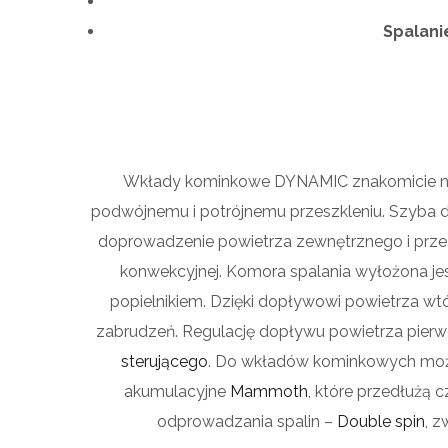
Spalani
Wkłady kominkowe DYNAMIC znakomicie nad
podwójnemu i potrójnemu przeszkleniu. Szyba 
doprowadzenie powietrza zewnętrznego i prze
konwekcyjnej. Komora spalania wyłożona je
popielnikiem. Dzięki dopływowi powietrza wt
zabrudzeń. Regulację dopływu powietrza pie
sterującego
. Do wkładów kominkowych możn
akumulacyjne
Mammoth
, które przedłużą 
odprowadzania spalin –
Double spin
, 