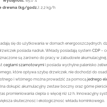
Wydajność
:
85,0 %
e drewna (kg/godz.
):
2,2
kg/h
ają się do użytkowania w domach energooszczędnych, dz
drzwiczek posiada nadruk. Wkłady posiadają system
CDP
– c
znaczone są zarówno do pracy w zabudowie akumulacyjnej, 
st
cegłami szamotowymi
i posiada wychylne palenisko żeliw
órnego, które opływa szybę drzwiczek, nie dochodzi do osad
rwotnego i wtórnego można prowadzić za pomocą
jednego e
a dokupić akumulacyjny zestaw boczny oraz górne pierści
czas promieniowania ciepła o więcej niż 12 h. Innowacyjny sy
zwiększa skuteczność i ekologiczność wkładu kominkowego.