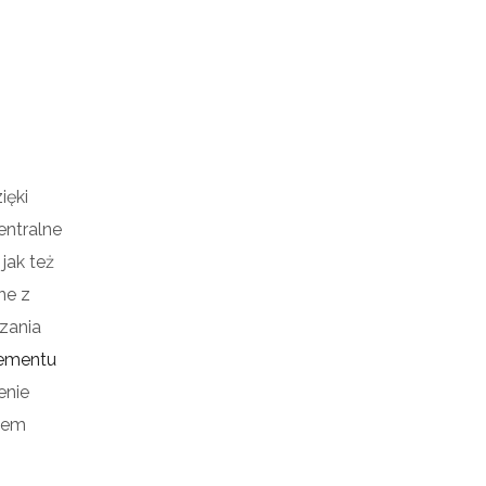
ięki
entralne
jak też
ne z
zania
lementu
enie
stem