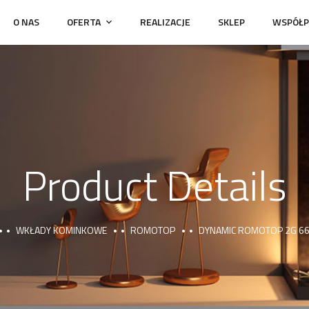
O NAS
OFERTA
REALIZACJE
SKLEP
WSPÓŁP
Product Details
WKŁADY KOMINKOWE
ROMOTOP
DYNAMIC ROMOTOP 2G 66