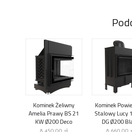
Pod
Kominek Żeliwny
Kominek Powie
Amelia Prawy BS 21
Stalowy Lucy 
KW Ø200 Deco
DG Ø200 Bl
8 450,00
zł
8 660,00