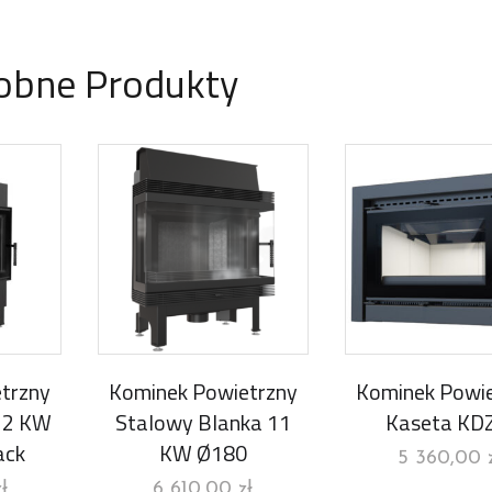
obne Produkty
trzny
Kominek Powietrzny
Kominek Powie
12 KW
Stalowy Blanka 11
Kaseta KD
ack
KW Ø180
5 360,00
zł
6 610,00
zł