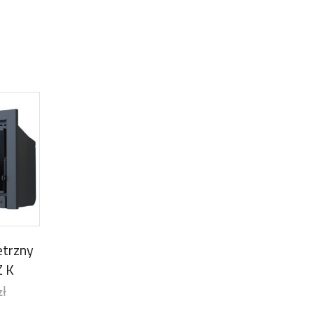
trzny
Z K
zł