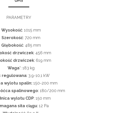
OPIS
PARAMETRY
Wysokość
:
1015 mm
Szerokość
:
72
0
mm
Głębokość
:
485
mm
okość drzwiczek
:
456 mm
okość drzwiczek
:
619
mm
Waga
*:
183
kg
 regulowana
:
3,9-10,1 kW
a wylotu spalin:
15
0-200 mm
róćca spalinowego
:
180/200
mm
dnica wylotu CDP
:
150 mm
magana siła ciągu
:
12 Pa