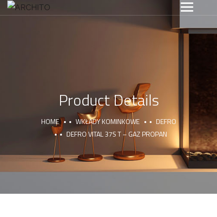
Product Details
HOME
WKŁADY KOMINKOWE
DEFRO
DEFRO VITAL 37S T – GAZ PROPAN