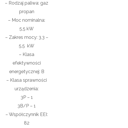
– Rodzaj paliwa:
gaz
propan
– Moc nominalna:
5,5
kW
– Zakres mocy: 3,3 –
5,5
kW
– Klasa
efektywności
energetycznej:
B
– Klasa sprawności
urządzenia:
3P – 1
3B/P – 1
– Współczynnik EEI:
82