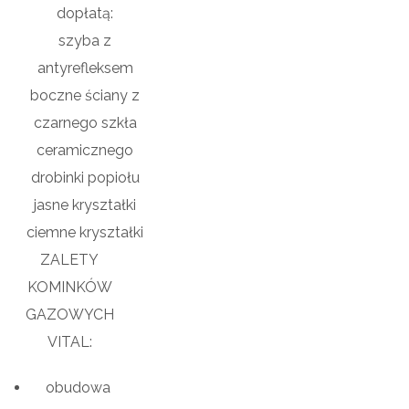
dopłatą:
szyba z
antyrefleksem
boczne ściany z
czarnego szkła
ceramicznego
drobinki popiołu
jasne kryształki
ciemne kryształki
ZALETY
KOMINKÓW
GAZOWYCH
VITAL:
obudowa