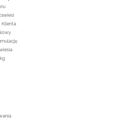
oru
zawiesi
Klienta
alowy
umulację
wiesia
 kg
wania