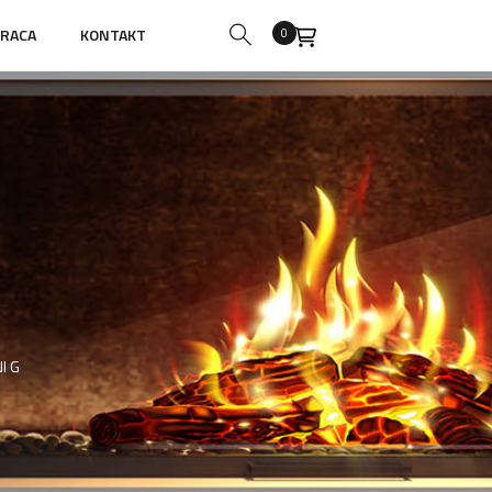
RACA
KONTAKT
0
I G