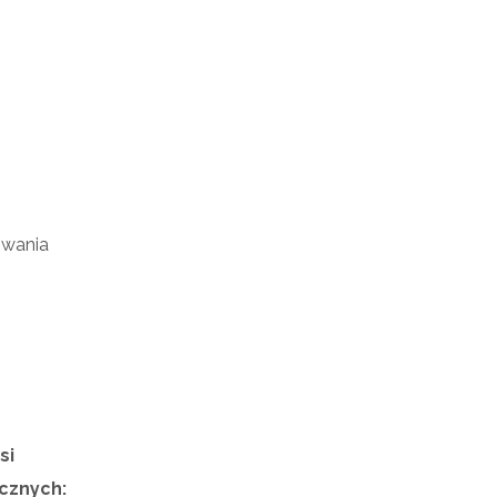
owania
si
cznych: