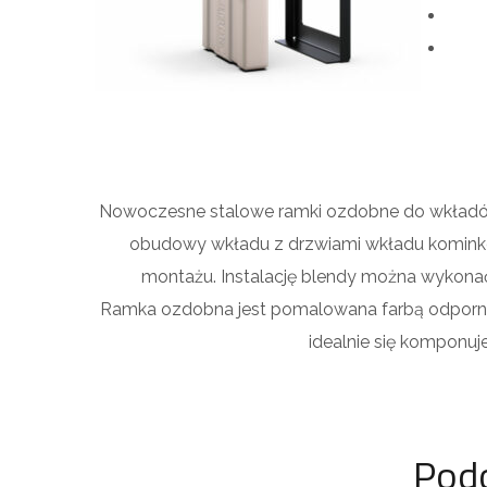
Nowoczesne stalowe ramki ozdobne do wkładó
obudowy wkładu z drzwiami wkładu kominko
montażu. Instalację blendy można wykonać
Ramka ozdobna jest pomalowana farbą odporną
idealnie się komponuj
Pod