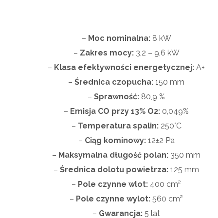
–
Moc nominalna:
8 kW
–
Zakres mocy:
3,2 – 9,6 kW
–
Klasa efektywności energetycznej:
A+
–
Średnica czopucha:
150 mm
–
Sprawność:
80,9 %
–
Emisja CO przy 13% O2:
0,049%
–
Temperatura spalin:
250°C
–
Ciąg kominowy:
12±2 Pa
–
Maksymalna długość polan:
350 mm
–
Średnica dolotu powietrza:
125 mm
–
Pole czynne wlot:
400 cm²
–
Pole czynne wylot:
560 cm²
–
Gwarancja:
5 lat