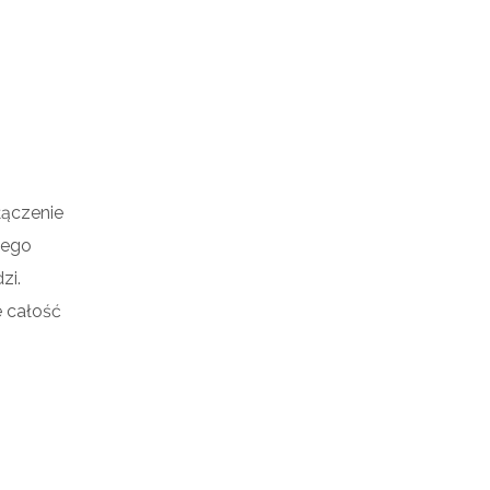
ączenie
wego
zi.
 całość