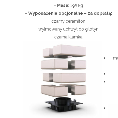
–
Masa:
195 kg
–
Wyposażenie opcjonalne – za dopłatą:
czarny ceramiton
wyjmowany uchwyt do gilotyn
czarna klamka
mo