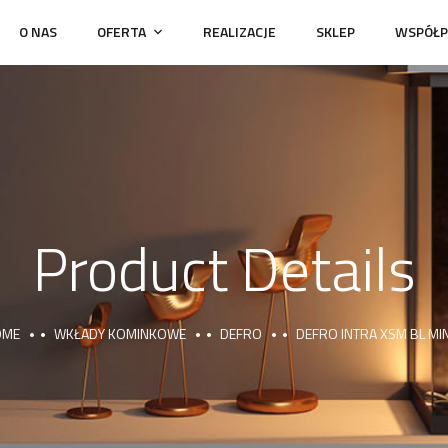
O NAS
OFERTA
REALIZACJE
SKLEP
WSPÓŁP
Product Details
OME
WKŁADY KOMINKOWE
DEFRO
DEFRO INTRA XSM BL MIN