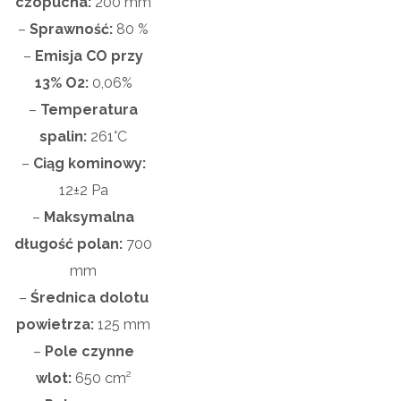
czopucha:
200 mm
–
Sprawność:
80 %
–
Emisja CO przy
13% O2:
0,06%
–
Temperatura
spalin:
261°C
–
Ciąg kominowy:
12±2 Pa
–
Maksymalna
długość polan:
700
mm
–
Średnica dolotu
powietrza:
125 mm
–
Pole czynne
wlot:
650 cm²