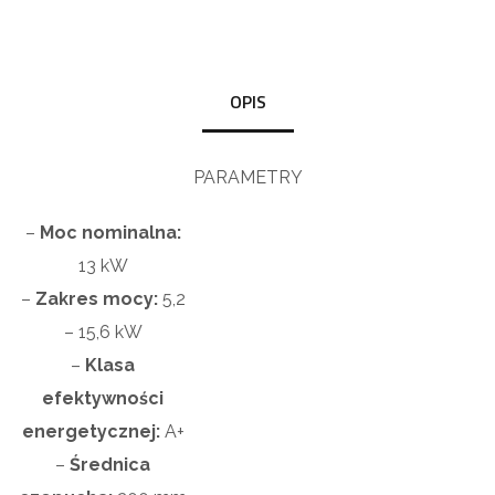
OPIS
PARAMETRY
–
Moc nominalna:
13 kW
–
Zakres mocy:
5,2
– 15,6 kW
–
Klasa
efektywności
energetycznej:
A+
–
Średnica