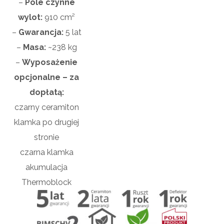
–
Pole czynne
wylot:
910 cm²
–
Gwarancja:
5 lat
–
Masa:
~238 kg
–
Wyposażenie
opcjonalne – za
dopłatą:
czarny ceramiton
klamka po drugiej
stronie
czarna klamka
akumulacja
Thermoblock