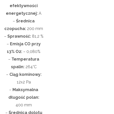
efektywności
energetycznej:
A
–
Średnica
czopucha:
200 mm
–
Sprawność:
81,2 %
–
Emisja CO przy
13% O2:
–
0,080%
–
Temperatura
spalin:
264°C
–
Ciąg kominowy:
12±2 Pa
–
Maksymalna
długość polan:
400
mm
–
Średnica dolotu