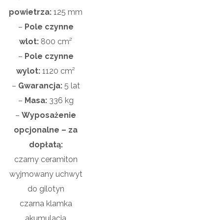
powietrza:
125 mm
–
Pole czynne
wlot:
8
00 cm²
–
Pole czynne
wylot:
1120
cm²
–
Gwarancja:
5 lat
–
Masa:
336
kg
–
Wyposażenie
opcjonalne – za
dopłatą:
czarny ceramiton
wyjmowany uchwyt
do gilotyn
czarna klamka
akumulacja