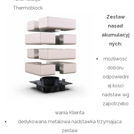
Thermoblock
Zestaw
nasad
akumulacyj
nych:
możliwość
doboru
odpowiedni
ej ilości
nadstaw wg
zapotrzebo
wania Klienta
dedykowana metalowa nadstawka trzymająca
zestaw