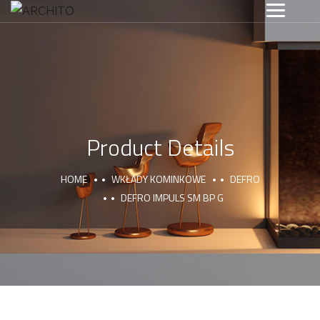
Product Details
HOME
WKŁADY KOMINKOWE
DEFRO
DEFRO IMPULS SM BP G