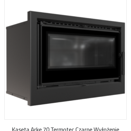
Kaseta Arke 70 Termotec Czarne Wyłożenie