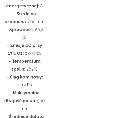
energetycznej:
A
–
Średnica
czopucha:
200
mm
–
Sprawność:
80,2
%
–
Emisja CO przy
13% O2:
0,0773%
–
Temperatura
spalin:
282°C
–
Ciąg kominowy:
12±2 Pa
–
Maksymalna
długość polan:
50
0
mm
–
Średnica dolotu