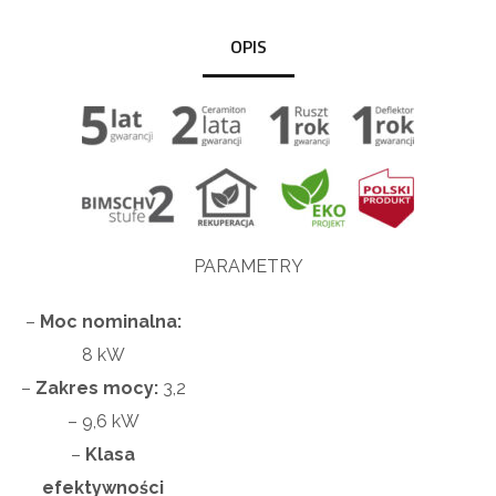
OPIS
PARAMETRY
–
Moc nominalna:
8
kW
–
Zakres mocy:
3,2
– 9,6
kW
–
Klasa
efektywności