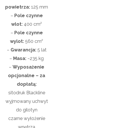
powietrza:
125 mm
–
Pole czynne
wlot:
4
00 cm²
–
Pole czynne
wylot:
560
cm²
–
Gwarancja:
5 lat
–
Masa:
~235 kg
–
Wyposażenie
opcjonalne – za
dopłatą:
sitodruk Blackline
wyjmowany uchwyt
do gilotyn
czarne wyłożenie
wnętrza