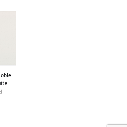
Noble
ite
zł