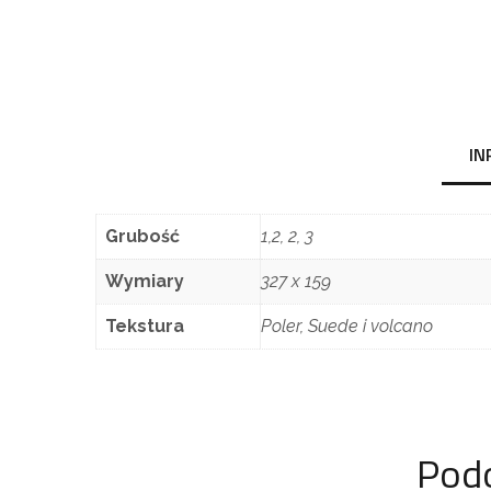
IN
Grubość
1,2, 2, 3
Wymiary
327 x 159
Tekstura
Poler, Suede i volcano
Pod