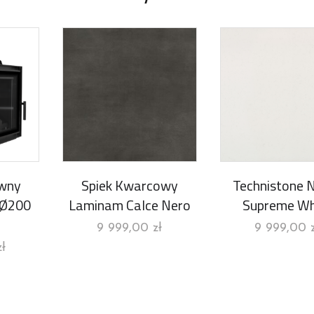
iwny
Spiek Kwarcowy
Technistone 
 Ø200
Laminam Calce Nero
Supreme Wh
9 999,00
zł
9 999,00
zł