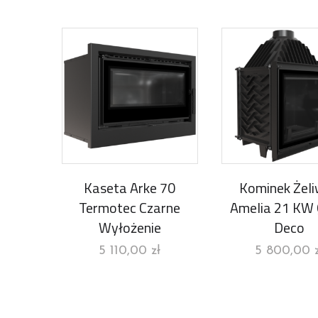
Kaseta Arke 70
Kominek Żel
Termotec Czarne
Amelia 21 KW
Wyłożenie
Deco
5 110,00
zł
5 800,00