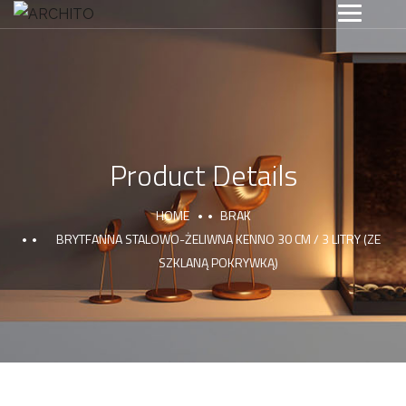
Product Details
HOME
BRAK
BRYTFANNA STALOWO-ŻELIWNA KENNO 30 CM / 3 LITRY (ZE
SZKLANĄ POKRYWKĄ)