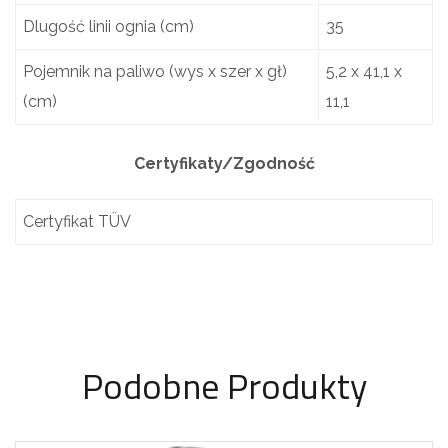
Dlugość linii ognia (cm)
35
Pojemnik na paliwo (wys x szer x gł)
5,2 x 41,1 x
(cm)
11,1
Certyfikaty/Zgodność
Certyfikat TÜV
Podobne Produkty