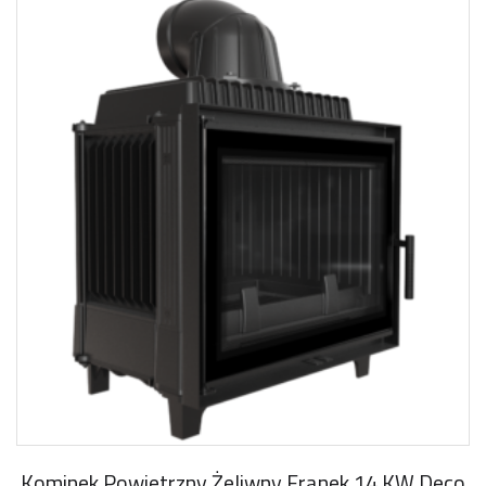
Kominek Powietrzny Żeliwny Franek 14 KW Deco