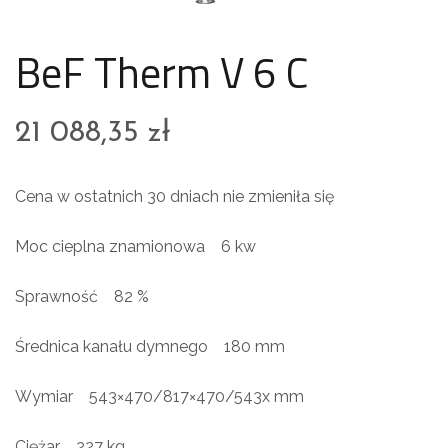
BeF Therm V 6 C
21 088,35
zł
Cena w ostatnich 30 dniach nie zmieniła się
Moc cieplna znamionowa 6 kw
Sprawność 82 %
Średnica kanału dymnego 180 mm
Wymiar 543×470/817×470/543x mm
Ciężar 227 kg